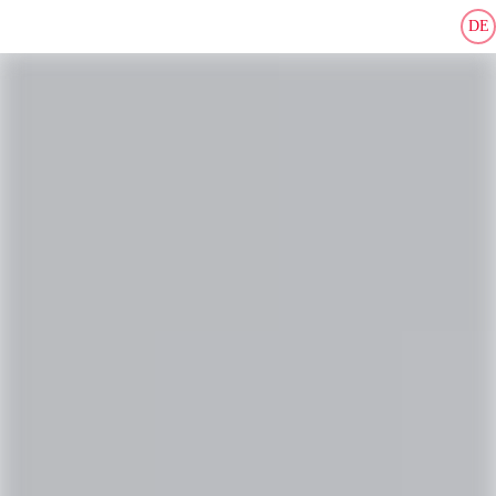
DE
Karriereseite und Stellenangebote – EOS
Finde Deinen neuen Job:
Karrierestufe wählen
Abteilung wählen
Standort wählen