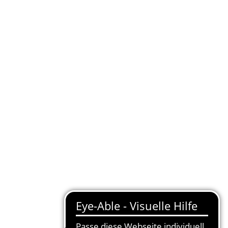
Finde Deinen neuen Job:
Karrierestufe wählen
Abteilung wählen
Standort wählen
Jetzt finden